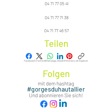
04 71 77 05 41
04 71 77 71 38
04 71 77 46 57
Teilen
Facebook
X (Twitter)
WhatsApp
LinkedIn
Pinterest
Link kopieren
Folgen
mit dem hashtag
#gorgesduhautallier
Und abonnieren Sie sich!