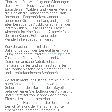
Charakter. Der Weg folgt den Windungen
dieses wilden Flusses zwischen
Basaltfelsen, Wäldern und kleinen Weilern,
die sich an die Hänge schmiegen. Man
überquert Hängebrücken, wandert an
geheimen Stränden entlang und genießt
atemberaubende Ausblicke auf einen der
letzten wilden Flüsse Europas. Dieser
Abschnitt ist eine Oase der Artenvielfalt, in
der man Bibern, Rotmilanen oder
Wanderfalken begegnen kann.
Kurz darauf erhebt sich das im 10.
Jahrhundert von den Benediktinern von
Cluny gegründete Priorat
Chanteuges
am
Zusammenfluss von Desges und Allier.
Seine romanische Abteikirche, seine
Terrassengärten und sein restaurierter
Kreuzgang bieten einen Moment der Ruhe
und architektonischen Schönheit.
Weiter in Richtung Osten führt Sie die Route
nach
Chavaniac-Lafayette
, wo sich das
Geburtshaus des Marquis de Lafayette
befindet, einer Symbolfigur der Aufklärung
und Mitstreiter von George Washington.
Dieses Herrenhaus beherbergt heute ein
lebendiges Museum, das die Geschichte der
Demokratie und der Menschenrechte in
einem bezaubernden Rahmen aus