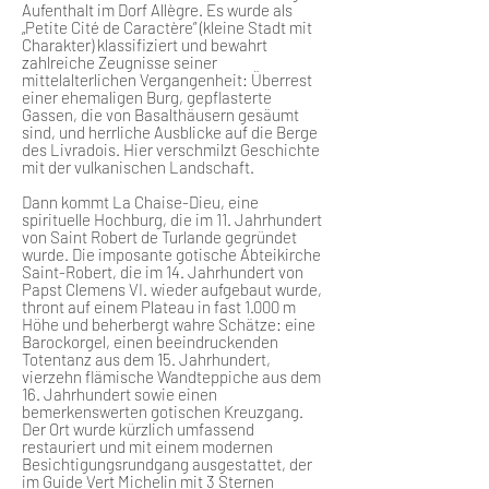
Aufenthalt im Dorf Allègre. Es wurde als
„Petite Cité de Caractère” (kleine Stadt mit
Charakter) klassifiziert und bewahrt
zahlreiche Zeugnisse seiner
mittelalterlichen Vergangenheit: Überrest
einer ehemaligen Burg, gepflasterte
Gassen, die von Basalthäusern gesäumt
sind, und herrliche Ausblicke auf die Berge
des Livradois. Hier verschmilzt Geschichte
mit der vulkanischen Landschaft.
Dann kommt La Chaise-Dieu, eine
spirituelle Hochburg, die im 11. Jahrhundert
von Saint Robert de Turlande gegründet
wurde. Die imposante gotische Abteikirche
Saint-Robert, die im 14. Jahrhundert von
Papst Clemens VI. wieder aufgebaut wurde,
thront auf einem Plateau in fast 1.000 m
Höhe und beherbergt wahre Schätze: eine
Barockorgel, einen beeindruckenden
Totentanz aus dem 15. Jahrhundert,
vierzehn flämische Wandteppiche aus dem
16. Jahrhundert sowie einen
bemerkenswerten gotischen Kreuzgang.
Der Ort wurde kürzlich umfassend
restauriert und mit einem modernen
Besichtigungsrundgang ausgestattet, der
im Guide Vert Michelin mit 3 Sternen