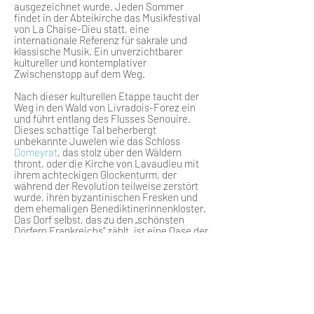
ausgezeichnet wurde. Jeden Sommer
findet in der Abteikirche das Musikfestival
von La Chaise-Dieu statt, eine
internationale Referenz für sakrale und
klassische Musik. Ein unverzichtbarer
kultureller und kontemplativer
Zwischenstopp auf dem Weg.
Nach dieser kulturellen Etappe taucht der
Weg in den Wald von Livradois-Forez ein
und führt entlang des Flusses Senouire.
Dieses schattige Tal beherbergt
unbekannte Juwelen wie das Schloss
Domeyrat
, das stolz über den Wäldern
thront, oder die Kirche von Lavaudieu mit
ihrem achteckigen Glockenturm, der
während der Revolution teilweise zerstört
wurde, ihren byzantinischen Fresken und
dem ehemaligen Benediktinerinnenkloster.
Das Dorf selbst, das zu den „schönsten
Dörfern Frankreichs” zählt, ist eine Oase der
Ruhe.
Die letzten Etappen des GRP führen erneut
entlang des Allier durch eine Reihe von
denkmalgeschützten Dörfern und
bemerkenswerten Naturstätten. In
Villeneuve-d'Allier, Blassac, Lavoûte-