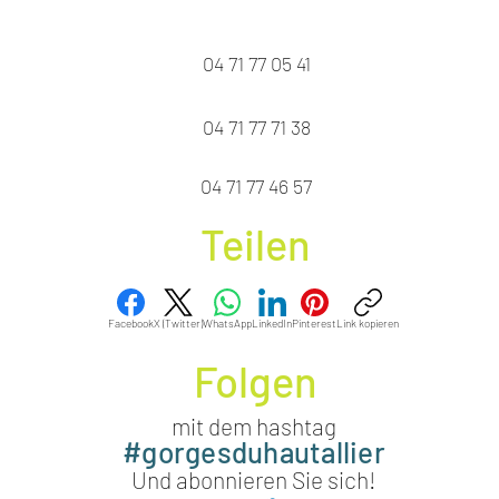
04 71 77 05 41
04 71 77 71 38
04 71 77 46 57
Teilen
Facebook
X (Twitter)
WhatsApp
LinkedIn
Pinterest
Link kopieren
Folgen
mit dem hashtag
#gorgesduhautallier
Und abonnieren Sie sich!