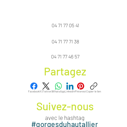
04 71 77 05 41
04 71 77 71 38
04 71 77 46 57
Partagez
Facebook
X (Twitter)
WhatsApp
LinkedIn
Pinterest
Copier le lien
Suivez-nous
avec le hashtag
#gorgesduhautallier