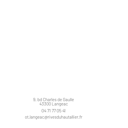
9, bd Charles de Gaulle
43300 Langeac
04 71 77 05 41
ot.langeac@rivesduhautallier.fr