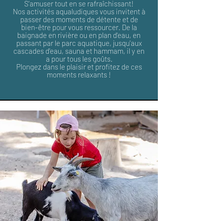
S'amuser tout en se rafraîchissant!
Nos activités aqualudiques vous invitent à
passer des moments de détente et de
bien-être pour vous ressourcer. De la
baignade en rivière ou en plan d'eau, en
passant par le parc aquatique, jusqu'aux
cascades d'eau, sauna et hammam, il y en
a pour tous les goûts.
Plongez dans le plaisir et profitez de ces
moments relaxants !