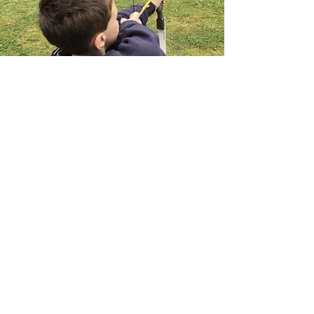
Autres activités
Les Gorges du Haut-Allier vous offrent une
multitude d'activités pour s'amuser et vivre
des expériences variées et enrichissantes
au cœur de la nature.
9, bd Charles de Gaulle
43300 Langeac
04 71 77 05 41
ot.langeac@rivesduhautallier.fr