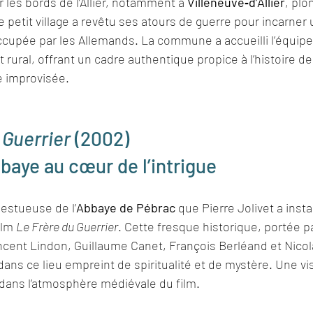
les bords de l’Allier, notamment à 
Villeneuve‑d’Allier
, plo
e petit village a revêtu ses atours de guerre pour incarn
upée par les Allemands. La commune a accueilli l’équipe
rural, offrant un cadre authentique propice à l’histoire de
e improvisée.
 Guerrier
 (2002)
baye au cœur de l’intrigue
jestueuse de l’
Abbaye de Pébrac
 que Pierre Jolivet a inst
ilm 
Le Frère du Guerrier
. Cette fresque historique, portée p
ncent Lindon, Guillaume Canet, François Berléand et Nicol
ans ce lieu empreint de spiritualité et de mystère. Une vis
dans l’atmosphère médiévale du film.