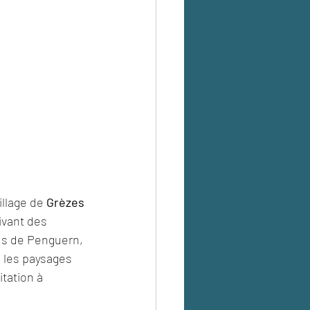
illage de 
Grèzes 
ivant des 
tus de Penguern, 
 les paysages 
tation à 