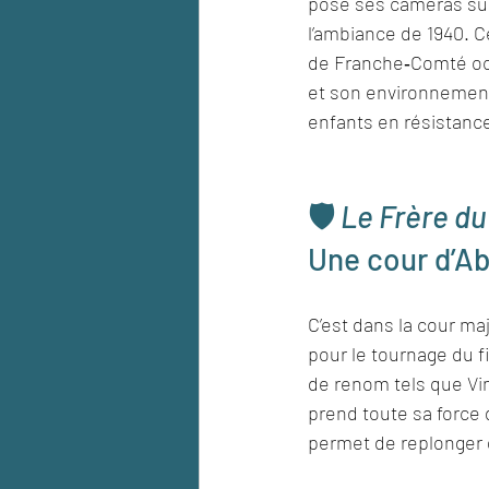
posé ses caméras sur 
l’ambiance de 1940. C
de Franche‑Comté occ
et son environnement 
enfants en résistanc
🛡️ 
Le Frère du
Une cour d’Ab
C’est dans la cour ma
pour le tournage du f
de renom tels que Vi
prend toute sa force d
permet de replonger 