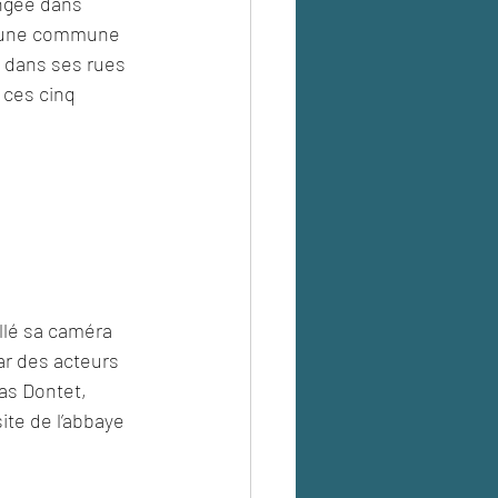
ngée dans 
er une commune 
 dans ses rues 
 ces cinq 
allé sa caméra 
ar des acteurs 
as Dontet, 
ite de l’abbaye 