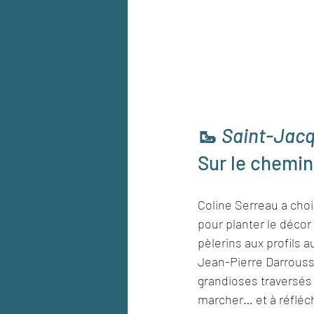
🥾 
Saint-Jacq
Sur le chemi
Coline Serreau a chois
pour planter le déco
pèlerins aux profils a
Jean-Pierre Darroussi
grandioses traversés
marcher… et à réfléch